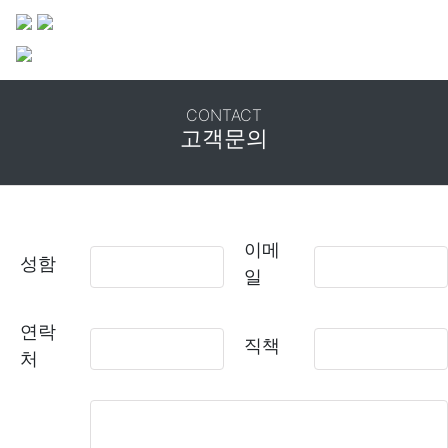
CONTACT
고객문의
이메
성함
일
연락
직책
처