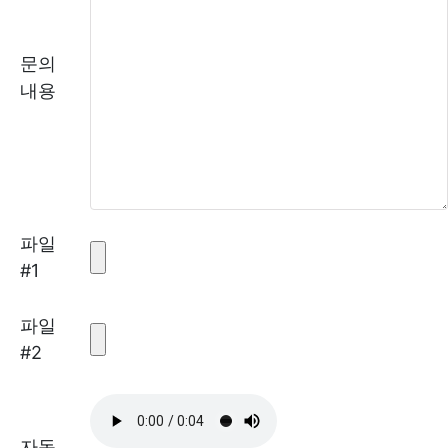
문의
내용
파일
#1
파일
#2
자동