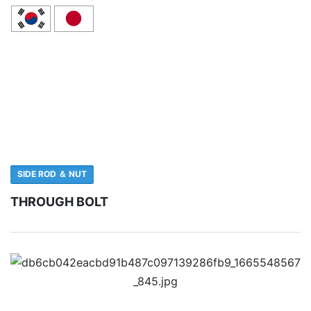
PRODUCT
주요생산품목
SIDE ROD ＆ NUT
THROUGH BOLT